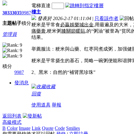
電梯直達
樓主
3033
3035
9987
發表於 2026-2-17 01:11:04
|
只看該作者
主題
帖子
積分
粳米是平常食
必贏娛樂城出金
,用最遍及的大米
痛藥膏
,粳米粥
膝關節暖貼
,的“粥油”被誉為“贫民
管理員
结果。
举薦服法：粳米與山藥、红枣同煮成粥，加强健
粳米是平常摄生的基石，简略一碗粥便能和谐脾
積分
9987
2、黑米：自然的“補肾黑珍珠”
發消息
收藏
回復
使用道具
舉報
返回列表
高級模式
B
Color
Image
Link
Quote
Code
Smilies
您需要登錄後才可以回帖
登錄
|
立即註冊