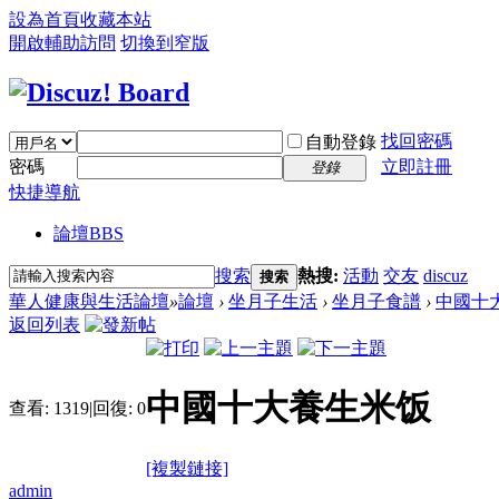
設為首頁
收藏本站
開啟輔助訪問
切換到窄版
找回密碼
自動登錄
密碼
立即註冊
登錄
快捷導航
論壇
BBS
搜索
熱搜:
活動
交友
discuz
搜索
華人健康與生活論壇
»
論壇
›
坐月子生活
›
坐月子食譜
›
中國十
返回列表
中國十大養生米饭
查看:
1319
|
回復:
0
[複製鏈接]
admin