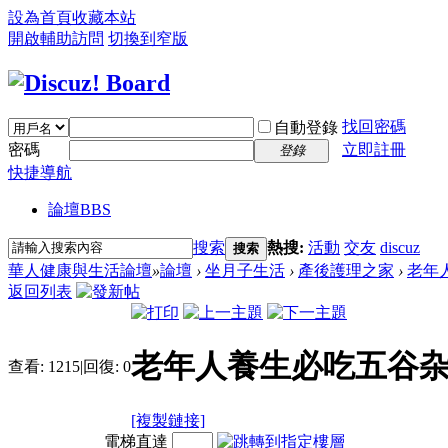
設為首頁
收藏本站
開啟輔助訪問
切換到窄版
找回密碼
自動登錄
密碼
立即註冊
登錄
快捷導航
論壇
BBS
搜索
熱搜:
活動
交友
discuz
搜索
華人健康與生活論壇
»
論壇
›
坐月子生活
›
產後護理之家
›
老年人
返回列表
老年人養生必吃五谷杂
查看:
1215
|
回復:
0
[複製鏈接]
電梯直達