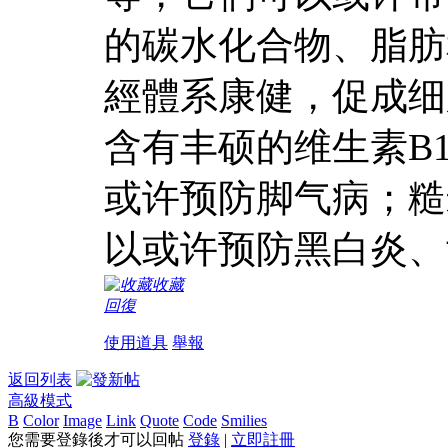
的碳水化合物、脂肪
經體系康健，促成细
含有丰硕的维生素B
或许预防脚气病；糙
以或许预防黑白炎、
收藏
回復
使用道具
舉報
返回列表
高級模式
B
Color
Image
Link
Quote
Code
Smilies
您需要登錄後才可以回帖
登錄
|
立即註冊