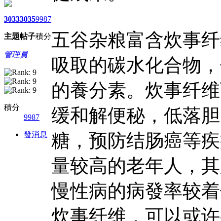
3033
3035
9987
五谷杂粮富含炊事纤
主題
帖子
積分
管理員
吸取的碳水化合物，
的養分素。炊事纤维
積分
缓和解便秘，低落胆
9987
發消息
糖，预防结肠癌等疾
量较高的老年人，其
慢性病的病發率较着
炊事纤维，可以或许