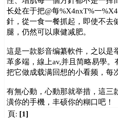
性、增肌每一個方針都不是一挥而
长处在于把@每%X4nxT%一%X4
針，從一食一餐抓起，即使不去
腿，仍然可以康健减肥。
這是一款影音编纂軟件，之以是
革多端，線上av,并且简略易學
把它做成载满回想的小看频，每
有無心動，心動那就举措，這三
潢你的手機，丰硕你的糊口吧！
頁:
[1]