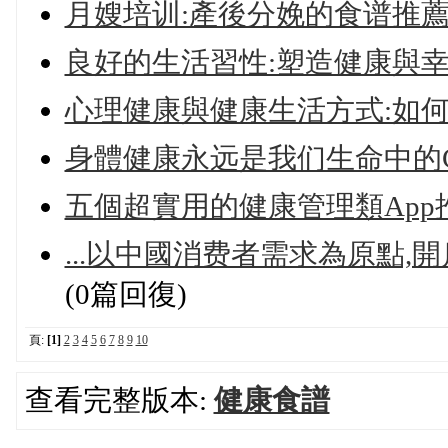
月嫂培训:產後分娩的食谱推
良好的生活習性:塑造健康與
心理健康與健康生活方式:如何
身體健康永远是我们生命中的
五個超實用的健康管理類App
...以中國消费者需求為原點
(0篇回復)
頁:
[1]
2
3
4
5
6
7
8
9
10
查看完整版本:
健康食譜