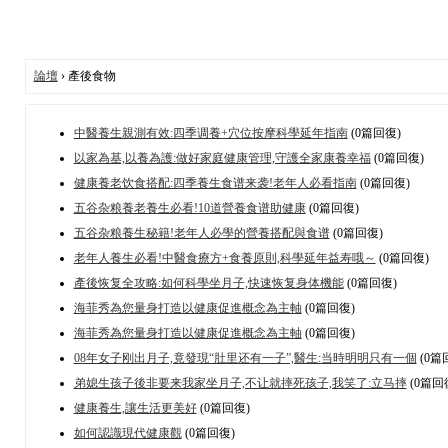
論壇
› 產後食物
中醫養生親測有效:四季调養+穴位按摩科學延年指南
(0篇回復)
以家為基,以養為護:做好家庭健康管理,守護全家康養幸福
(0篇回復)
健康養老饮食搭配:四季養生食谱来袭!老年人必看指南
(0篇回復)
五谷杂粮養老養生必看!10道營養食谱助健康
(0篇回復)
五谷杂粮養生秘籍!老年人必學的營養搭配與食谱
(0篇回復)
老年人養生必看!中醫食療方+食養原則,科學延年益寿哦～
(0篇回復)
產後恢复全攻略:如何科學坐月子,快速恢复身体機能
(0篇回復)
海菲秀為您量身打造以健康促進概念為主軸
(0篇回復)
海菲秀為您量身打造以健康促進概念為主軸
(0篇回復)
08年女子刚出月子,竟發現“肚里还有一子”,醫生:当時明明只有一個
(0篇
弟媳生孩子後非要来我家坐月子,不让就摔死孩子,我笑了:立马摔
(0篇回
健康養生,讓生活更美好
(0篇回復)
如何認識現代健康觀
(0篇回復)